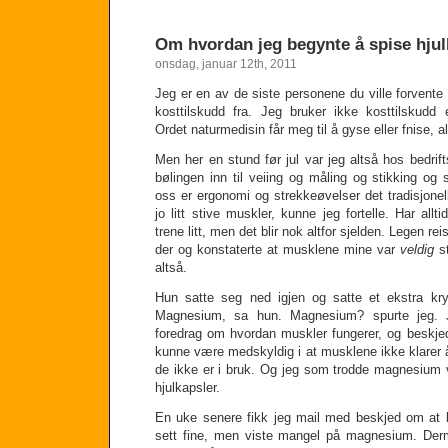
Om hvordan jeg begynte å spise hjul
onsdag, januar 12th, 2011
Jeg er en av de siste personene du ville forvente 
kosttilskudd fra. Jeg bruker ikke kosttilskudd e
Ordet naturmedisin får meg til å gyse eller fnise, a
Men her en stund før jul var jeg altså hos bedrift
bølingen inn til veiing og måling og stikking og
oss er ergonomi og strekkeøvelser det tradisjone
jo litt stive muskler, kunne jeg fortelle. Har all
trene litt, men det blir nok altfor sjelden. Legen rei
der og konstaterte at musklene mine var
veldig
st
altså.
Hun satte seg ned igjen og satte et ekstra kr
Magnesium, sa hun. Magnesium? spurte jeg. Je
foredrag om hvordan muskler fungerer, og beskje
kunne være medskyldig i at musklene ikke klarer å
de ikke er i bruk. Og jeg som trodde magnesium 
hjulkapsler.
En uke senere fikk jeg mail med beskjed om at 
sett fine, men viste mangel på magnesium. Der