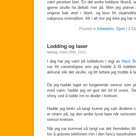
vært prioritert bort. En del andre hobbyer likeså, o
gjerne skulle ha deltatt mer på. Men jeg prøver å
ungene bak øret i blant, og lese litt skjønnlitt
sakprosa innimellom. Alt i alt tror jeg ikke jeg har 
Posted in
Arbeidsliv
,
Gjort
|
1 C
Lodding og laser
lørdag, mars 26th, 2011
I dag har jeg vært på loddekurs i regi av
Hack B
var litt vanskeligere enn jeg trodde å få loddetin
akkurat slik det skulle, og litt lettere jeg trodde å l
Da jeg hadde laget en fungerende sensor som pip
med vann, hadde jeg en god del tid til overs. Der
shiny ved å lodde inn to dioder i kretsen:
Hadde jeg tenkt så langt kunne jeg satt diodene sl
er strøm på, og den andre lyser bare når sensore
sensor-kretsen.
Når jeg var kommet så langt var det fremdeles litt t
lov å gravere telefonen min i den fancy laserkutter