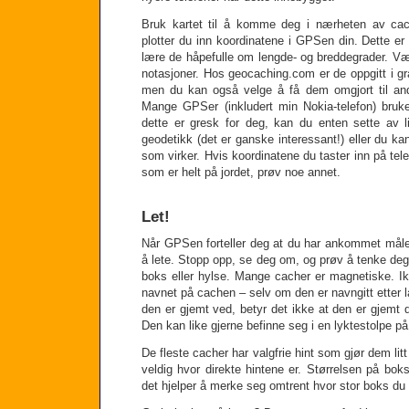
Bruk kartet til å komme deg i nærheten av ca
plotter du inn koordinatene i GPSen din. Dette er 
lære de håpefulle om lengde- og breddegrader. Vær
notasjoner. Hos geocaching.com er de oppgitt i gr
men du kan også velge å få dem omgjort til and
Mange GPSer (inkludert min Nokia-telefon) bruk
dette er gresk for deg, kan du enten sette av lit
geodetikk (det er ganske interessant!) eller du k
som virker. Hvis koordinatene du taster inn på tel
som er helt på jordet, prøv noe annet.
Let!
Når GPSen forteller deg at du har ankommet målet
å lete. Stopp opp, se deg om, og prøv å tenke deg 
boks eller hylse. Mange cacher er magnetiske. I
navnet på cachen – selv om den er navngitt etter 
den er gjemt ved, betyr det ikke at den er gjemt d
Den kan like gjerne befinne seg i en lyktestolpe p
De fleste cacher har valgfrie hint som gjør dem litt 
veldig hvor direkte hintene er. Størrelsen på bo
det hjelper å merke seg omtrent hvor stor boks du l