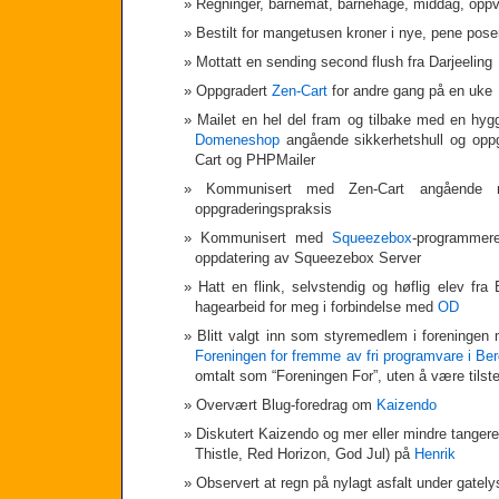
Regninger, barnemat, barnehage, middag, opp
Bestilt for mangetusen kroner i nye, pene poser
Mottatt en sending second flush fra Darjeeling
Oppgradert
Zen-Cart
for andre gang på en uke
Mailet en hel del fram og tilbake med en hyg
Domeneshop
angående sikkerhetshull og oppg
Cart og PHPMailer
Kommunisert med Zen-Cart angående ne
oppgraderingspraksis
Kommunisert med
Squeezebox
-programmer
oppdatering av Squeezebox Server
Hatt en flink, selvstendig og høflig elev fra 
hagearbeid for meg i forbindelse med
OD
Blitt valgt inn som styremedlem i foreningen
Foreningen for fremme av fri programvare i B
omtalt som “Foreningen For”, uten å være tilst
Overvært Blug-foredrag om
Kaizendo
Diskutert Kaizendo og mer eller mindre tanger
Thistle, Red Horizon, God Jul) på
Henrik
Observert at regn på nylagt asfalt under gately