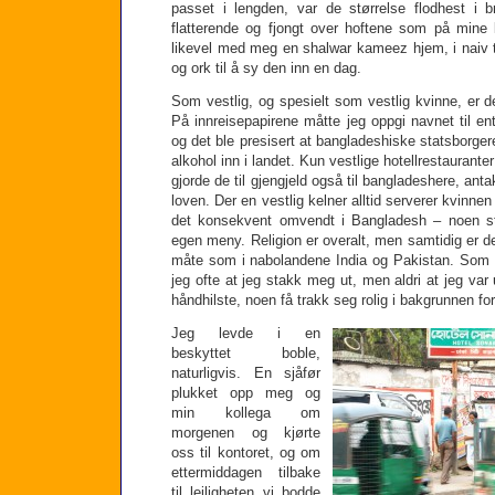
passet i lengden, var de størrelse flodhest i b
flatterende og fjongt over hoftene som på mine l
likevel med meg en shalwar kameez hjem, i naiv tr
og ork til å sy den inn en dag.
Som vestlig, og spesielt som vestlig kvinne, er de
På innreisepapirene måtte jeg oppgi navnet til en
og det ble presisert at bangladeshiske statsborgere
alkohol inn i landet. Kun vestlige hotellrestaurante
gjorde de til gjengjeld også til bangladeshere, anta
loven. Der en vestlig kelner alltid serverer kvinnen
det konsekvent omvendt i Bangladesh – noen st
egen meny. Religion er overalt, men samtidig er d
måte som i nabolandene India og Pakistan. Som i
jeg ofte at jeg stakk meg ut, men aldri at jeg 
håndhilste, noen få trakk seg rolig i bakgrunnen f
Jeg levde i en
beskyttet boble,
naturligvis. En sjåfør
plukket opp meg og
min kollega om
morgenen og kjørte
oss til kontoret, og om
ettermiddagen tilbake
til leiligheten vi bodde