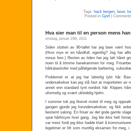
Tags:
hack bergen
,
laser
,
lo
Posted in
Gjort
|
Comments
Hva sier man til en person mens han
onsdag, januar 19th, 2011
Siden slutten av 90-tallet har jeg bare vært hos
(Hvor mye er en håndfull, egentlig? Jeg har allt
minus fem.) Resten av tiden har jeg latt håret gro, 
noen til å trimme hanekammen for meg. Frisørbesø
hårkatastrofer med påfølgende barbering, subsidiær
Problemet er at jeg har latterlig tykt hår. Ba
undersøkelser kan jeg slå fast at majoriteten av n
annet enn standard tynt nordisk hår. Klippes håret m
uformelig og svært ukledelig hjelm.
I sommer tok jeg likevel motet til meg og oppsøk
gangen gjorde jeg forundersøkelser, og fikk anbe
bestemt salong. En frisør av det gode gamle slage
sprø hårfrisyre hver gang. Jeg ble ikke helt forn
var mest fordi jeg ikke hadde klart å kommunisere 
legetimer er litt som muntlig eksamen for meg, i