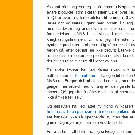
Akkurat nå sjonglerer jeg altså teamet i Bergen, s
av tre produkter som skal ut innen Q1 er over (ja,
til Q1 er over), og forberedelser til teamet i Dha
læres opp og settes i gang med jobben. I tillegg 
med hardware, og andre slike detaljer som må p
forberedelser til NAB i Las Vegas i april, et år
kringkastingsbransjen. Dit drar jeg like etter 
nyutgitte produkter i kofferten. Og så bærer det a
ferden går etter det har jeg ikke begynt å tenke
at alle disse integrerende produktene skal koordin
det blir en reise eller tre til i løpet av året.
På andre fronter har jeg denne uken blitt f
nettbutikken til
Te med stor T
fra egendriftet Zen-
MyStore. En god del arbeid på kort sikt, men d
ganger mer arbeid med drifting av den gamle lø
jobber i QA, jeg liker å påpeke feil slik at noen an
ikke å fikse feil selv.
Og dessuten har jeg laget ny, fjong WP-basert 
fremme av fri programvare i Bergen og omland
, d
ser kanskje ikke så spennende ut, men den er 
gamle. Og mye, mye lettere å vedlikeholde.
For å få tid til alt dette må jeg selvsagt prioriter