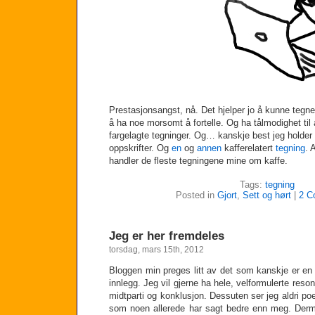
Prestasjonsangst, nå. Det hjelper jo å kunne tegne
å ha noe morsomt å fortelle. Og ha tålmodighet til 
fargelagte tegninger. Og… kanskje best jeg holder
oppskrifter. Og
en
og
annen
kafferelatert
tegning
. 
handler de fleste tegningene mine om kaffe.
Tags:
tegning
Posted in
Gjort
,
Sett og hørt
|
2 C
Jeg er her fremdeles
torsdag, mars 15th, 2012
Bloggen min preges litt av det som kanskje er en f
innlegg. Jeg vil gjerne ha hele, velformulerte re
midtparti og konklusjon. Dessuten ser jeg aldri 
som noen allerede har sagt bedre enn meg. Derm