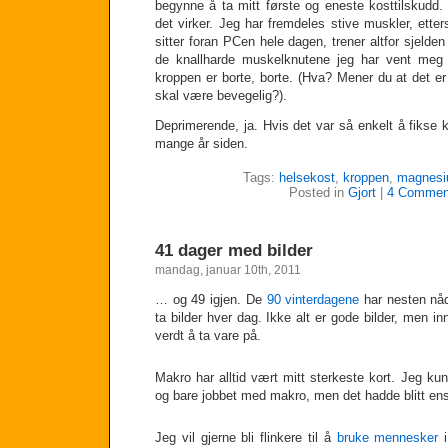
begynne å ta mitt første og eneste kosttilskudd.
det virker. Jeg har fremdeles stive muskler, ett
sitter foran PCen hele dagen, trener altfor sjelden 
de knallharde muskelknutene jeg har vent meg
kroppen er borte, borte. (Hva? Mener du at det e
skal være bevegelig?).
Deprimerende, ja. Hvis det var så enkelt å fikse k
mange år siden.
Tags:
helsekost
,
kroppen
,
magnes
Posted in
Gjort
|
4 Commen
41 dager med bilder
mandag, januar 10th, 2011
… og 49 igjen. De
90 vinterdagene
har nesten nåd
ta bilder hver dag. Ikke alt er gode bilder, men i
verdt å ta vare på.
Makro har alltid vært mitt sterkeste kort. Jeg kun
og bare jobbet med makro, men det hadde blitt ens
Jeg vil gjerne bli flinkere til å
bruke mennesker
i