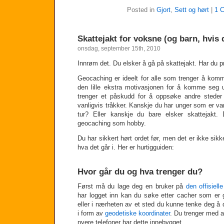
Posted in
Gjort
,
Sett og hørt
|
1 
Skattejakt for voksne (og barn, hvis d
onsdag, september 15th, 2010
Innrøm det. Du elsker å gå på skattejakt. Har du 
Geocaching er ideelt for alle som trenger å komm
den lille ekstra motivasjonen for å komme seg 
trenger et påskudd for å oppsøke andre stede
vanligvis tråkker. Kanskje du har unger som er v
tur? Eller kanskje du bare elsker skattejak
geocaching som hobby.
Du har sikkert hørt ordet før, men det er ikke sikk
hva det går i. Her er hurtigguiden:
Hvor går du og hva trenger du?
Først må du lage deg en bruker på
den offisiel
har logget inn kan du søke etter cacher som er
eller i nærheten av et sted du kunne tenke deg å d
i form av
geodetiske koordinater
. Du trenger med 
nyere telefoner har dette innebygget.