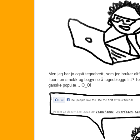
Men jeg har jo også tegnebrett, som jeg bruker altfo
fluer i en smekk og begynne å tegneblogge litt? T
ganske populæ… O_O!