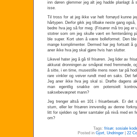
inn døren glemmer jeg alt jeg hadde planlagt å
isse.
Til tross for at jeg ikke var helt fornøyd kunne j
hårtypen. Derfor gikk jeg tilbake neste gang også, og
bedre hva jeg så for meg. (Frisører må tro jeg er un
stotrer som om jeg skulle vært en femtenåring på
ble super. Kort uten å være bolleformet. Den bl
mange komplimenter. Dermed har jeg fortsatt å gå
aner ikke hva jeg skal gjøre hvis han slutter.
Likevel hater jeg å gå til frisøren. Jeg lider av fris
akkurat dronningen av småprat med fremmede, og 
å sitte, i en time, musestille mens noen tar på hode
rare vinkler og veiver rundt med en saks. Det føl
Jeg aner ikke hva jeg skal si. Drøfte dagens ak
man egentlig snakke om potensielt kontro
saksebevæpnet mann?
Jeg trenger altså en 101 i frisørbesøk. Er det 
stum, eller ler frisøren innvendig av denne for
litt for sjelden og fører samtaler på nivå med e
om?
Tags:
frisør
,
sosiale kod
Posted in
Gjort
,
Undringer
|
22 C