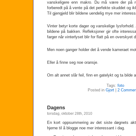
vanskeligere enn makro. Du må være der på rett
forberedt på å vente på det perfekte skuddet og ik
Til gjengjeld blir bildene uendelig mye mer interess
Vinter betyr korte dager og vanskelige lysforhold.
bildene på bakken. Refleksjoner gir ofte interess
farger når vinterlyset blir for flatt på en overskyet 
Men noen ganger holder det å vende kameraet mo
Eller å finne seg noe oransje.
Om alt annet slår feil, finn en gatelykt og ta bilde
Tags:
foto
Posted in
Gjort
|
2 Commen
Dagens
torsdag, oktober 28th, 2010
En kort oppsummering av det siste døgnets aktiv
hjerne til å blogge noe mer interessant i dag.