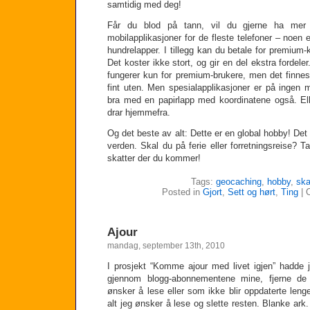
samtidig med deg!
Får du blod på tann, vil du gjerne ha mer 
mobilapplikasjoner for de fleste telefoner – noen 
hundrelapper. I tillegg kan du betale for premiu
Det koster ikke stort, og gir en del ekstra fordel
fungerer kun for premium-brukere, men det finne
fint uten. Men spesialapplikasjoner er på ingen 
bra med en papirlapp med koordinatene også. Ell
drar hjemmefra.
Og det beste av alt: Dette er en global hobby! Det
verden. Skal du på ferie eller forretningsreise?
skatter der du kommer!
Tags:
geocaching
,
hobby
,
ska
Posted in
Gjort
,
Sett og hørt
,
Ting
|
Ajour
mandag, september 13th, 2010
I prosjekt “Komme ajour med livet igjen” hadde 
gjennom blogg-abonnementene mine, fjerne de 
ønsker å lese eller som ikke blir oppdaterte lenger
alt jeg ønsker å lese og slette resten. Blanke ark