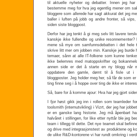
til aktuelle nyheter og debatter. Innen jeg ha
bestemme meg for hva jeg egentlig mener om sake
bloggere som allerede har sagt akkurat det jeg 
baller i luften på jobb og andre fronter, så vip
siden siste bloggpost.
Derfor har jeg tenkt å gi meg selv litt lavere tersk
kanskje ikke fullendte og unike resonnementer? 
mene så mye om samfunnsdebatten i det hele t
skrive litt mer om jobben min. Kanskje jeg burde h
temaer, sånn at alle IT-folkene som kunne tenkes
ikke belemres med matoppskrifter og bokanmel
annen side er det å starte en ny blogg når m
oppdatere den gamle, dømt til å fisle ut i 
bloggposter. Jeg holder meg her, så får de som er in
ting finne seg i å hoppe over ting de ikke er interes
Så, bare for å komme ajour: Hva har jeg gjort siden
I fjor høst gikk jeg inn i rollen som teamleder fo
toolsmith (internutvikling) i Vizrt, der jeg har jobb
er en ganske lang historie. Jeg må åpenbart ha g
halvåret i stillingen, for like etter nyttår ble jeg 
team i tillegg til dette. Det nye teamet skal befi
og drive med integrasjonstest av produktene og k
de ulike R&D-kontorene vi har rundt omkring i verd