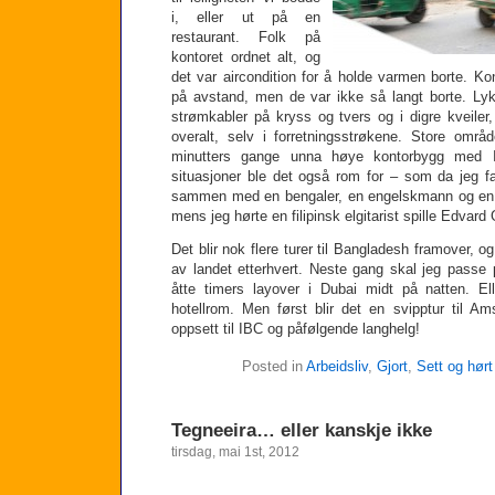
i, eller ut på en
restaurant. Folk på
kontoret ordnet alt, og
det var aircondition for å holde varmen borte. Kon
på avstand, men de var ikke så langt borte. Lyk
strømkabler på kryss og tvers og i digre kveiler, 
overalt, selv i forretningsstrøkene. Store omr
minutters gange unna høye kontorbygg med IT
situasjoner ble det også rom for – som da jeg fa
sammen med en bengaler, en engelskmann og en t
mens jeg hørte en filipinsk elgitarist spille Edvard 
Det blir nok flere turer til Bangladesh framover, og
av landet etterhvert. Neste gang skal jeg passe
åtte timers layover i Dubai midt på natten. Elle
hotellrom. Men først blir det en svipptur til 
oppsett til IBC og påfølgende langhelg!
Posted in
Arbeidsliv
,
Gjort
,
Sett og hørt
Tegneeira… eller kanskje ikke
tirsdag, mai 1st, 2012