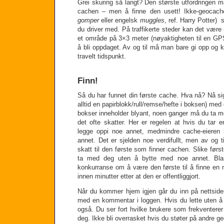
Grei skuring så langt? Den største utfordringen m
cachen – men å finne den usett! Ikke-geocache
gomper
eller engelsk
muggles
, ref. Harry Potter)
du driver med. På traffikerte steder kan det vær
et område på 3×3 meter (nøyaktigheten til en GPS
å bli oppdaget. Av og til må man bare gi opp og 
travelt tidspunkt.
Finn!
Så du har funnet din første cache. Hva nå? Nå sig
alltid en papirblokk/rull/remse/hefte i boksen) me
bokser inneholder blyant, noen ganger må du ta med
det ofte skatter. Her er regelen at hvis du tar 
legge oppi noe annet, medmindre cache-eieren 
annet. Det er sjelden noe verdifullt, men av og til
skatt til den første som finner cachen. Slike førs
ta med deg uten å bytte med noe annet. Blan
konkurranse om å være den første til å finne en 
innen minutter etter at den er offentliggjort.
Når du kommer hjem igjen går du inn på nettsiden 
med en kommentar i loggen. Hvis du lette uten å 
også. Du ser fort hvilke brukere som frekvente
deg. Ikke bli overrasket hvis du støter på andre 