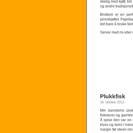
rikelig med kjøtt, blir
og andre tradisjone
Brokkoli er en per
pinnekjøttet. Paprik
det bare å bruke fa
Server med ris eller
Plukkfisk
18. oktober 2012
Min barndoms plukk
fisketurer og garntre
Å spise den var en 
kryss og tvers i hal
margin før ideen om 