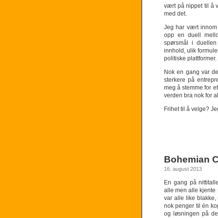
vært på nippet til å
med det.
Jeg har vært innom 
opp en duell mello
spørsmål i duellen
innhold, ulik formule
politiske plattformer.
Nok en gang var det
sterkere på entrepr
meg å stemme for et
verden bra nok for al
Frihet til å velge? Je
Bohemian C
16. august 2013
En gang på nittital
alle men alle kjent
var alle like blakk
nok penger til én ko
og løsningen på det