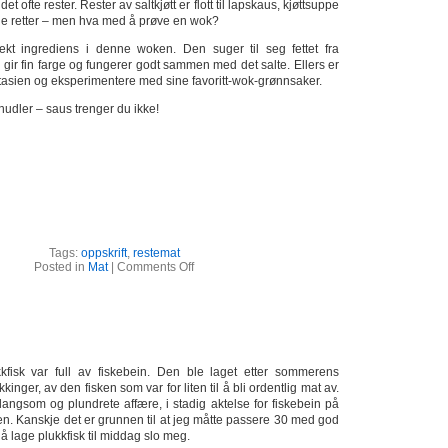
 det ofte rester. Rester av saltkjøtt er flott til lapskaus, kjøttsuppe
lle retter – men hva med å prøve en wok?
fekt ingrediens i denne woken. Den suger til seg fettet fra
a gir fin farge og fungerer godt sammen med det salte. Ellers er
ntasien og eksperimentere med sine favoritt-wok-grønnsaker.
 nudler – saus trenger du ikke!
Tags:
oppskrift
,
restemat
Posted in
Mat
|
Comments Off
fisk var full av fiskebein. Den ble laget etter sommerens
kkinger, av den fisken som var for liten til å bli ordentlig mat av.
langsom og plundrete affære, i stadig aktelse for fiskebein på
sen. Kanskje det er grunnen til at jeg måtte passere 30 med god
å lage plukkfisk til middag slo meg.