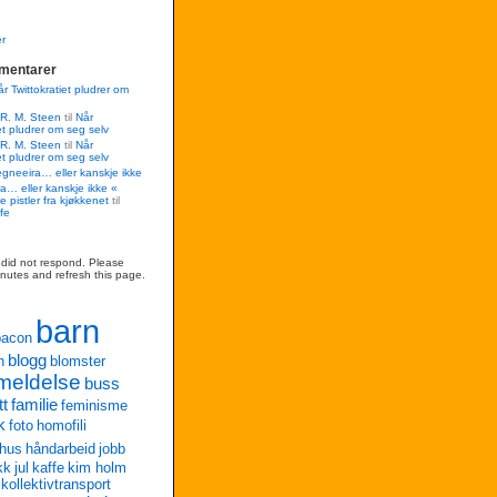
r
mentarer
r Twittokratiet pludrer om
 R. M. Steen
til
Når
et pludrer om seg selv
 R. M. Steen
til
Når
et pludrer om seg selv
egneeira… eller kanskje ikke
a… eller kanskje ikke «
e pistler fra kjøkkenet
til
fe
r did not respond. Please
inutes and refresh this page.
barn
bacon
blogg
n
blomster
meldelse
buss
tt
familie
feminisme
k
foto
homofili
hus
håndarbeid
jobb
kk
jul
kaffe
kim holm
kollektivtransport