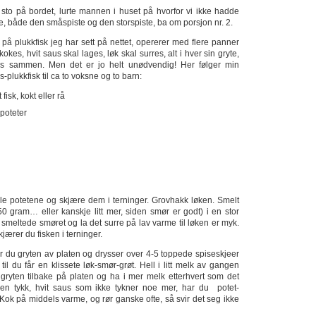
t sto på bordet, lurte mannen i huset på hvorfor vi ikke hadde
ne, både den småspiste og den storspiste, ba om porsjon nr. 2.
r på plukkfisk jeg har sett på nettet, opererer med flere panner
 kokes, hvit saus skal lages, løk skal surres, alt i hver sin gryte,
es sammen. Men det er jo helt unødvendig! Her følger min
s-plukkfisk til ca to voksne og to barn:
fisk, kokt eller rå
poteter
e potetene og skjære dem i terninger. Grovhakk løken. Smelt
50 gram… eller kanskje litt mer, siden smør er godt) i en stor
t smeltede smøret og la det surre på lav varme til løken er myk.
jærer du fisken i terninger.
ar du gryten av platen og drysser over 4-5 toppede spiseskjeer
til du får en klissete løk-smør-grøt. Hell i litt melk av gangen
 gryten tilbake på platen og ha i mer melk etterhvert som det
 en tykk, hvit saus som ikke tykner noe mer, har du potet-
 Kok på middels varme, og rør ganske ofte, så svir det seg ikke