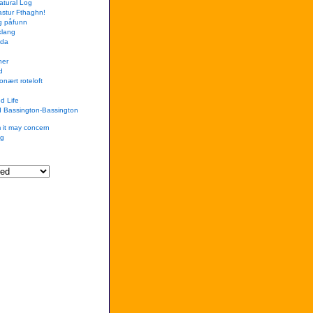
Natural Log
Hastur Fthaghn!
og påfunn
klang
nda
ner
d
onært roteloft
d Life
d Bassington-Bassington
 it may concern
gg