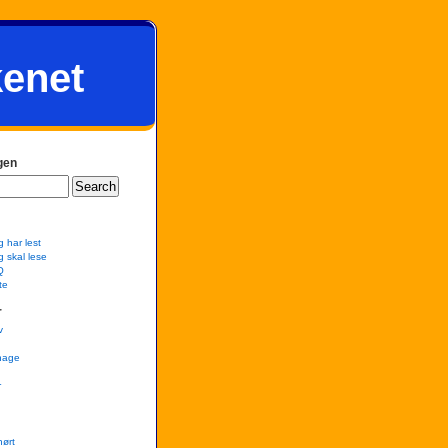
kenet
gen
g har lest
g skal lese
Q
te
r
v
hage
r
hørt