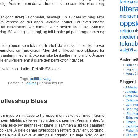
konkurr
 velge Venstre, men det var fremdeles noe som ikke føltes riktig
litter
monsen
et godt utvalg valgomater, selvsagt. En av dem lot meg sette
oppskr
m Venstre og det andre aktuelle partiet. For hvert eneste
 av enkeltsaker var alternativene nesten identiske. Samme
religion
ri
ring. Så var jeg like langt, og falt tilbake på partiprogrammer og
medier
teknob
 ideologien som tok meg til slutt. Ja, jeg skulle ønske de var
valg09
enørskap og innovasjon. Men det er likevel mye viktigere for
yt
 samfunn med små økonomiske forskjeller mellom folk. Å gjøre
Andre nett
le er viktigere enn å gjøre den perfekt for individet.
Bildene 
g velger solidaritet. Det blir SV. Igjen.
Jeg er p
Meg på 
Tags:
politikk
,
valg
Blogger je
Posted in
Tanker
|
Comments Off
A Mediu
Andeda
Antibiom
offeeshop Blues
Cellariu
Den Tvi
Den Ung
Dodofug
let møttes en litt assortert gruppe mennesker der ingen kjente
Eirins ro
e noen, tilfeldig på kafeen som den gangen het Permanenten. Vi
Elzapp
e, men seks-syv mennesker klarte til sammen å skrape sammen
Explodin
pp kaffe. Å dele denne kaffekoppen rettferdig var en utfordring,
Frøken 
 hele ble å skrive et dikt på rundgang. En linje hver, og en
Gi et lite