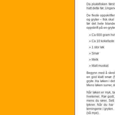
Da plukkfisken førs
hatt dette før. Unge
De fleste oppskrifte
og gryter – fisk skal
før det hele bland
oppskrift på en-gryte
Ca 600 gram hvit 
Ca 10 kokefaste 
1 stor løk
Smør
Melk
Malt muskat
Begynn med å skrell
en god klatt smør (
gryte. Ha løken i de
Mens løken surrer, sk
Når løken er myk, t
hvetemel. Rør godt, 
mens du rører. Sett
tykner. Når du har
terningene i gryten.
(så mye).