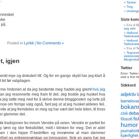
.
Tanker
Ting
Undringe
mennesket
ikke
Siste kom
 på.
Eira
til
Nå
seg selv
Hallvord
Twittokrati
Hallvord
Posted in
Lyrikk
|
No Comments »
Twittokrati
Eira
til
T
Tegneeir
elektronisk
t, igjen
Morgenkaf
Twitter
Error: Twitte
tenkt mye og diskutert litt. Og for en gangs skyld har jeg klart å
wait a few m
tid før valgdagen.
Stikkord
enne historien at da jeg bestemte meg hadde jeg glemt
hva jeg
adjektiv
an jeg resonnerte meg fram til det. Jeg trodde jeg husket hva
a jeg satte meg ned for å skrive denne bloggposten og lurte på
barnelove
noe om forrige valg også, fant jeg ut at jeg husket aldeles feil.
bokan
 vite at jeg fremdeles er meg og har vært det hele tiden, til tross
deba
chili
er glemmer det.
fis
filosofi
kk tradisjonen tro innom Venstre på veien. Venstre er partiet for
humor
 lønn og stor fleksibilitet, midt i blinken for meg. Det er aldri
journalisti
ntinen i den hippe IT-bedriften og innrømme at man stemmer
kjærlighet
 frihet og entreprenørskap og innovasjon. Nok en gang har jeg