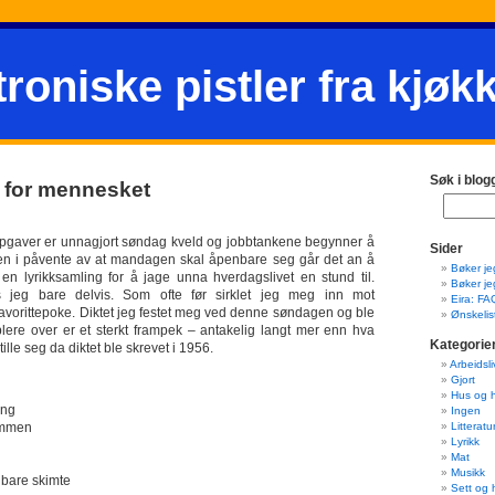
troniske pistler fra kjøk
Søk i blog
 for mennesket
oppgaver er unnagjort søndag kveld og jobbtankene begynner å
Sider
rnen i påvente av at mandagen skal åpenbare seg går det an å
Bøker je
n lyrikksamling for å jage unna hverdagslivet en stund til.
Bøker je
 jeg bare delvis. Som ofte før sirklet jeg meg inn mot
Eira: FA
 favorittepoke. Diktet jeg festet meg ved denne søndagen og ble
Ønskelis
lere over er et sterkt frampek – antakelig langt mer enn hva
Kategorie
ille seg da diktet ble skrevet i 1956.
Arbeidsli
Gjort
Hus og 
ing
Ingen
ammen
Litteratu
Lyrikk
Mat
Musikk
 bare skimte
Sett og 