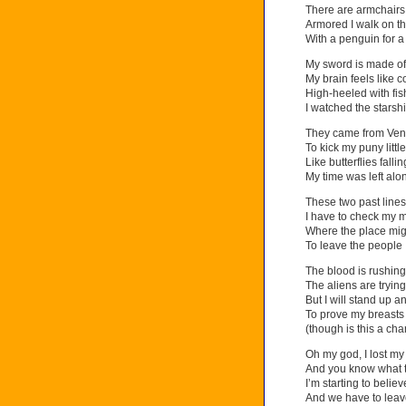
There are armchairs
Armored I walk on the
With a penguin for a
My sword is made o
My brain feels like c
High-heeled with fis
I watched the starsh
They came from Ven
To kick my puny littl
Like butterflies falli
My time was left alon
These two past lines
I have to check my 
Where the place migh
To leave the people I
The blood is rushin
The aliens are trying
But I will stand up 
To prove my breasts 
(though is this a cha
Oh my god, I lost m
And you know what 
I’m starting to believ
And we have to leave