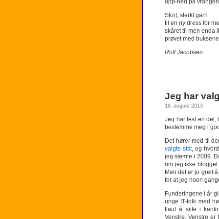
opp-ned på vrangen
Stort, sterkt garn
til en ny dress for 
skåret til men enda 
prøvet med buksene
Rolf Jacobsen
Jeg har valg
18. august 2013
Jeg har lest en del, 
bestemme meg i god 
Det hører med til d
valgte sist
, og hvord
jeg stemte i 2009. D
om jeg ikke blogget 
Men det er jo greit å
for at jeg noen gang
Funderingene i år gi
unge IT-folk med høy
flaut å sitte i ka
Venstre. Venstre er