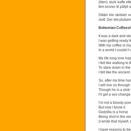
(liten) slurk kaffe e
fem kroner til påfyll
Diktet ble skriblet 
slutt. Der det pluts
Bohemian Coffeesh
It was a dark and st
I was getting ready fo
With my coffee in m
In a world I couldn’
My life long love had
I felt like walking to
To stare down in th
I felt like the ancien
So, after my time h
I will live on throug
Though he is a slob w
I’ll get a sex-chang
I’m not a bloody poe
But now I know it
Godzilla is a horse
Being shot in the ve
(I wrote that myself, 
I have reasons to be