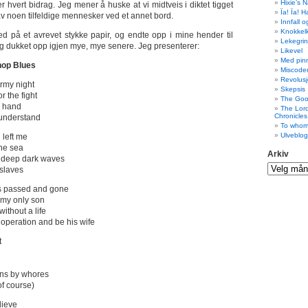
Hixie’s 
tter hvert bidrag. Jeg mener å huske at vi midtveis i diktet tigget
Ïa! Ïa! 
 av noen tilfeldige mennesker ved et annet bord.
Innfall 
Knokkel
ned på et avrevet stykke papir, og endte opp i mine hender til
Lekegri
elig dukket opp igjen mye, mye senere. Jeg presenterer:
Likevel
Med pin
op Blues
Miscode
Revolusj
ormy night
Skepsis
r the fight
The Goo
y hand
The Lor
Chronicles
t understand
To whom
Ulveblo
 left me
 the sea
Arkiv
e deep dark waves
t slaves
as passed and gone
h my only son
ithout a life
e operation and be his wife
t
ins by whores
of course)
lieve