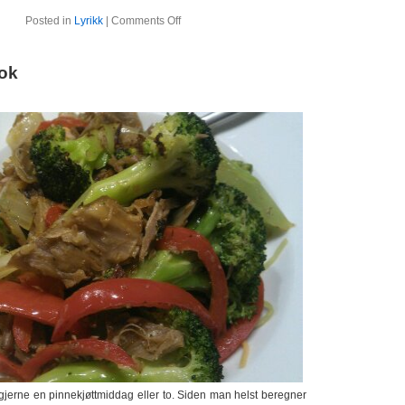
Posted in
Lyrikk
|
Comments Off
ok
t gjerne en pinnekjøttmiddag eller to. Siden man helst beregner