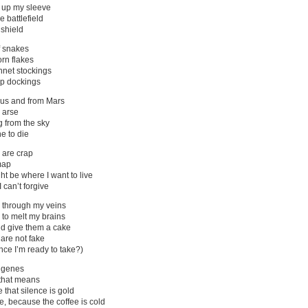
 up my sleeve
 battlefield
 shield
f snakes
orn flakes
hnet stockings
ip dockings
us and from Mars
e arse
ng from the sky
e to die
 are crap
map
t be where I want to live
 can’t forgive
g through my veins
 to melt my brains
and give them a cake
are not fake
nce I’m ready to take?)
y genes
that means
e that silence is gold
, because the coffee is cold