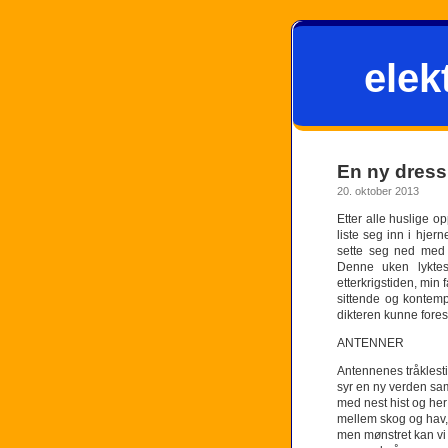
elek
En ny dress
20. oktober 2013
Etter alle huslige 
liste seg inn i hje
sette seg ned med e
Denne uken lyktes
etterkrigstiden, min
sittende og kontemp
dikteren kunne forest
ANTENNER
Antennenes tråklest
syr en ny verden s
med nest hist og her
mellem skog og hav,
men mønstret kan vi