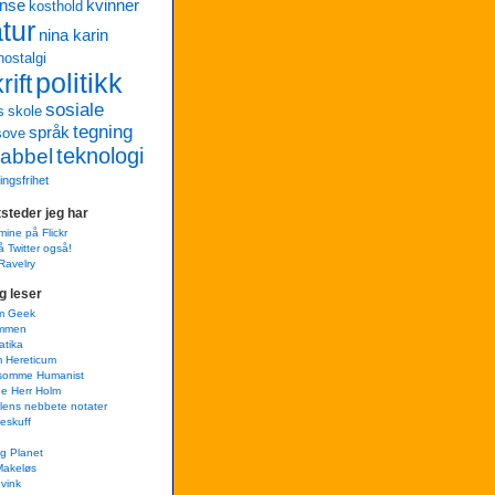
anse
kvinner
kosthold
atur
nina karin
nostalgi
politikk
ift
sosiale
s
skole
tegning
språk
sove
teknologi
abbel
ringsfrihet
steder jeg har
mine på Flickr
å Twitter også!
Ravelry
g leser
m Geek
mmen
atika
m Hereticum
lsomme Humanist
e Herr Holm
lens nebbete notater
teskuff
g Planet
Makeløs
 vink