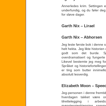
Annerledes krim. Settingen 
underfundig, og du føler deg 
for sløve dager.
Garth Nix – Lirael
Garth Nix – Abhorsen
Jeg leste første bok i denne se
helt hekta. Jeg likte historien
godt som det burde. Sp
overdramatisert og fungerte
Likevel bestemte jeg meg fo
Språket og historiefortellin
er ting som butter innimell
absolutt lesverdig.
Elizabeth Moon – Speed
Jeg-personen i denne fremtids
hverdagen takket være o
tilrettelegging i arb
mønstergjenkjenning sam