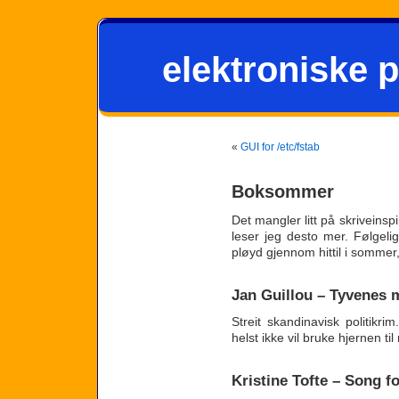
elektroniske p
«
GUI for /etc/fstab
Boksommer
Det mangler litt på skriveinsp
leser jeg desto mer. Følgel
pløyd gjennom hittil i sommer
Jan Guillou – Tyvenes 
Streit skandinavisk politikrim
helst ikke vil bruke hjernen til
Kristine Tofte – Song f