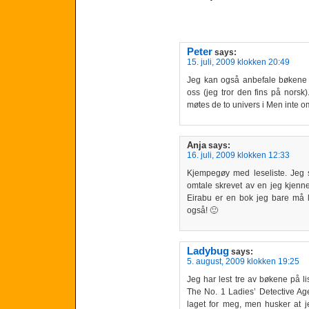
Peter
says:
15. juli, 2009 klokken 20:49
Jeg kan også anbefale bøkene 
oss (jeg tror den fins på norsk
møtes de to univers i Men inte om
Anja
says:
16. juli, 2009 klokken 12:33
Kjempegøy med leseliste. Jeg s
omtale skrevet av en jeg kjenne
Eirabu er en bok jeg bare må le
også! 🙂
Ladybug
says:
5. august, 2009 klokken 19:25
Jeg har lest tre av bøkene på l
The No. 1 Ladies’ Detective Agen
laget for meg, men husker at je