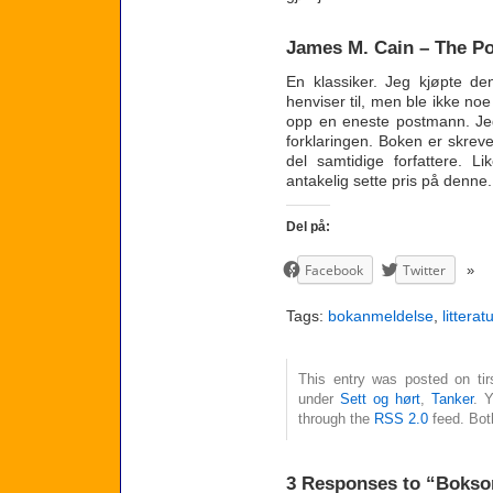
James M. Cain – The P
En klassiker. Jeg kjøpte den 
henviser til, men ble ikke no
opp en eneste postmann. J
forklaringen. Boken er skrev
del samtidige forfattere. 
antakelig sette pris på denne.
Del på:
Facebook
Twitter
Tags:
bokanmeldelse
,
litteratu
This entry was posted on tirs
under
Sett og hørt
,
Tanker
. 
through the
RSS 2.0
feed. Bot
3 Responses to “Boks