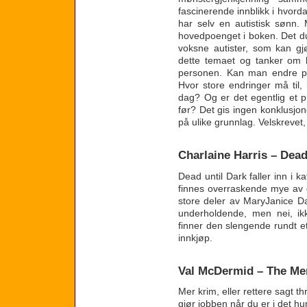
fascinerende innblikk i hvord
har selv en autistisk sønn.
hovedpoenget i boken. Det d
voksne autister, som kan gj
dette temaet og tanker om 
personen. Kan man endre p
Hvor store endringer må til,
dag? Og er det egentlig et 
før? Det gis ingen konklusjon
på ulike grunnlag. Velskreve
Charlaine Harris – Dead
Dead until Dark faller inn i k
finnes overraskende mye av 
store deler av MaryJanice Da
underholdende, men nei, ik
finner den slengende rundt et
innkjøp.
Val McDermid – The Me
Mer krim, eller rettere sagt th
gjør jobben når du er i det h