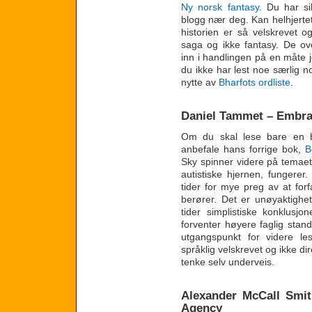
Ny norsk fantasy
. Du har si
blogg nær deg. Kan helhjertet 
historien er så velskrevet og
saga og ikke fantasy. De ove
inn i handlingen på en måte j
du ikke har lest noe særlig no
nytte av
Bharfots ordliste
.
Daniel Tammet – Embra
Om du skal lese bare en bo
anbefale hans forrige bok,
B
Sky spinner videre på temae
autistiske hjernen, fungerer
tider for mye preg av at for
berører. Det er unøyaktighete
tider simplistiske konklusj
forventer høyere faglig stan
utgangspunkt for videre l
språklig velskrevet og ikke d
tenke selv underveis.
Alexander McCall Smit
Agency