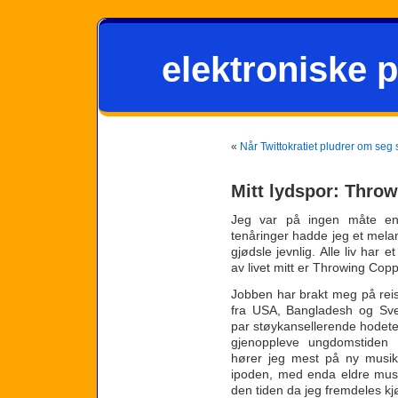
elektroniske p
«
Når Twittokratiet pludrer om seg 
Mitt lydspor: Thro
Jeg var på ingen måte en
tenåringer hadde jeg et mela
gjødsle jevnlig. Alle liv har 
av livet mitt er Throwing Copp
Jobben har brakt meg på reise
fra USA, Bangladesh og Sve
par støykansellerende hodetele
gjenoppleve ungdomstiden 
hører jeg mest på ny musi
ipoden, med enda eldre musi
den tiden da jeg fremdeles kj