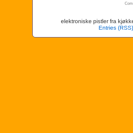
Comm
elektroniske pistler fra kjø
Entries (RSS