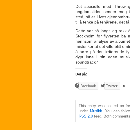
Det spesielle med Throwin
ungdomstiden sender meg til
sted, så er Lives gjennombr
til å tenke på tenårene, det få
Dette var så langt jeg rakk å
Stockholm før flyverten ba 
nennsom analyse av albumet i 
mistenker at det ville blitt o
å høre på den irriterende fy
dypt inne i sin egen musik
soundtrack?
Del på:
Facebook
Twitter
This entry was posted on fre
under
Musikk
. You can follo
RSS 2.0
feed. Both comments 