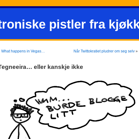
troniske pistler fra kjøk
«
What happens in Vegas…
Når Twittokratiet pludrer om seg selv
»
Tegneeira… eller kanskje ikke