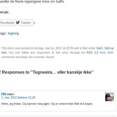
andler de fleste tegningene mine om kaffe.
el på:
Facebook
Twitter
Tags:
tegning
This entry was posted on tirsdag, mai 1st, 2012 at 20:39 and is filed under
Gjort
,
Sett og
hørt
. You can follow any responses to this entry through the
RSS 2.0
feed. Both
comments and pings are currently closed.
2 Responses to “Tegneeira… eller kanskje ikke”
Ida
says:
1. mai, 2012 klokken 21:29
Hehe, jeg fniste. Og kjenner meg igjen. Og er omtrent like flink til å tegne.