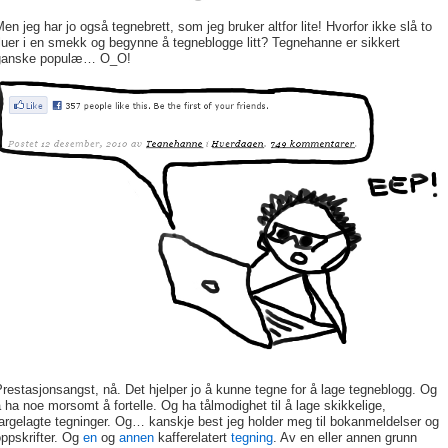
en jeg har jo også tegnebrett, som jeg bruker altfor lite! Hvorfor ikke slå to
luer i en smekk og begynne å tegneblogge litt? Tegnehanne er sikkert
ganske populæ… O_O!
restasjonsangst, nå. Det hjelper jo å kunne tegne for å lage tegneblogg. Og
 ha noe morsomt å fortelle. Og ha tålmodighet til å lage skikkelige,
argelagte tegninger. Og… kanskje best jeg holder meg til bokanmeldelser og
ppskrifter. Og
en
og
annen
kafferelatert
tegning
. Av en eller annen grunn