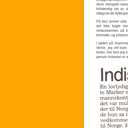
store mengder kasse
fullstendig ute av 
riktignok før flytting
På den annen side h
det ikke fulgte me
vinduskarmen på kj
blomster, og erteblo
I jakten på inspira
skrive, jeg vet ba
bilder. Der fant jeg 
genuin historien er 