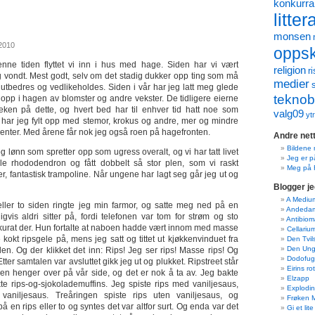
konkurr
litter
monsen
2010
oppskr
enne tiden flyttet vi inn i hus med hage. Siden har vi vært
religion
ri
og vondt. Mest godt, selv om det stadig dukker opp ting som må
medier
 utbedres og vedlikeholdes. Siden i vår har jeg latt meg glede
teknob
 opp i hagen av blomster og andre vekster. De tidligere eierne
 teken på dette, og hvert bed har til enhver tid hatt noe som
valg09
yt
 har jeg fylt opp med stemor, krokus og andre, mer og mindre
enter. Med årene får nok jeg også roen på hagefronten.
Andre nett
Bildene 
og lønn som spretter opp som ugress overalt, og vi har tatt livet
Jeg er p
e rhododendron og fått dobbelt så stor plen, som vi raskt
Meg på 
er, fantastisk trampoline. Når ungene har lagt seg går jeg ut og
Blogger je
A Mediu
ller to siden ringte jeg min farmor, og satte meg ned på en
Andeda
igvis aldri sitter på, fordi telefonen var tom for strøm og sto
Antibiom
kkurat der. Hun fortalte at naboen hadde vært innom med masse
Cellariu
okt ripsgele på, mens jeg satt og tittet ut kjøkkenvinduet fra
Den Tvi
Den Ung
en. Og der klikket det inn: Rips! Jeg ser rips! Masse rips! Og
Dodofug
ter samtalen var avsluttet gikk jeg ut og plukket. Ripstreet står
Eirins ro
n henger over på vår side, og det er nok å ta av. Jeg bakte
Elzapp
kte rips-og-sjokolademuffins. Jeg spiste rips med vaniljesaus,
Explodin
aniljesaus. Treåringen spiste rips uten vaniljesaus, og
Frøken 
en rips eller to og syntes det var altfor surt. Og enda var det
Gi et lite