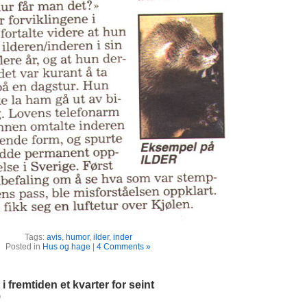
Tags:
avis
,
humor
,
ilder
,
inder
Posted in
Hus og hage
|
4 Comments »
 fremtiden et kvarter for seint
9