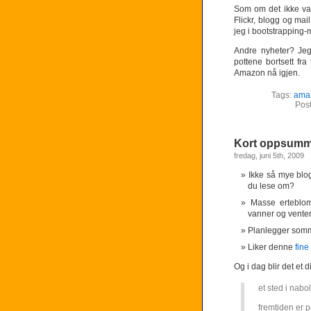
Som om det ikke va
Flickr, blogg og mai
jeg i bootstrapping-
Andre nyheter? Jeg 
pottene bortsett fra
Amazon nå igjen.
Tags:
ama
Pos
Kort oppsumm
fredag, juni 5th, 2009
Ikke så mye blog
du lese om?
Masse ertebloms
vanner og venter
Planlegger somm
Liker denne
fine
Og i dag blir det et d
et sted i nabo
fremtiden er p