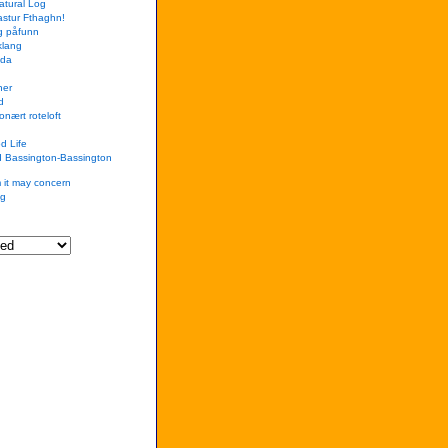
Natural Log
Hastur Fthaghn!
og påfunn
klang
nda
ner
d
onært roteloft
d Life
d Bassington-Bassington
 it may concern
gg