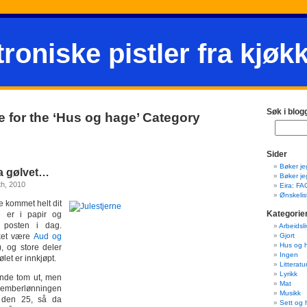
troniske pistler fra kjøk
Søk i blog
e for the ‘Hus og hage’ Category
Sider
Bøker je
ka gølvet…
Bøker je
h, 2010
Eira: FA
Ønskelis
ke kommet helt dit
Kategorie
 er i papir og
i posten i dag.
Arbeidsli
ket være
Aud og
Gjort
Hus og 
!), og store deler
Ingen
let er innkjøpt.
Litteratu
Lyrikk
ende tom ut, men
Mat
esemberlønningen
Musikk
r den 25, så da
Sett og 