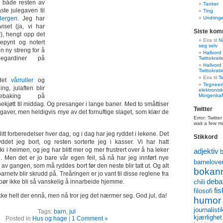
 både resten av
Tanker
ste julegaven til
Ting
Bergen
. Jeg har
Undringe
viset (ja, vi har
Siste kom
or!), hengt opp det
Eira
til
Nå
lepynt og notert
seg selv
n ny streng for å
Hallvord
egardiner på
Twittokrati
Hallvord
Twittokrati
Eira
til
T
 det
vårruller
og
Tegneeir
g, julaften blir
elektronisk
kebaking på
Morgenkaf
kjøtt til middag. Og presanger i lange baner. Med to småttiser
Twitter
 gaver, men heldigvis mye av det fornuftige slaget, som klær de
Error: Twitte
wait a few m
 litt forberedelser hver dag, og i dag har jeg ryddet i lekene. Det
Stikkord
ddet jeg bort, og resten sorterte jeg i kasser. Vi har hatt
ki i heimen, og jeg har blitt mer og mer frustrert over å ha leker
adjektiv
id. Men det er jo bare vår egen feil, så nå har jeg innført nye
barnelove
 av gangen, som må ryddes bort før den neste blir tatt ut. Og alt
bokan
barnetv blir skrudd på. Treåringen er jo vant til disse reglene fra
deba
bør ikke bli så vanskelig å innarbeide hjemme.
chili
fis
filosofi
ke helt der ennå, men nå tror jeg det nærmer seg. God jul, da!
humor
journalisti
Tags:
barn
,
jul
kjærlighet
Posted in
Hus og hage
|
1 Comment »