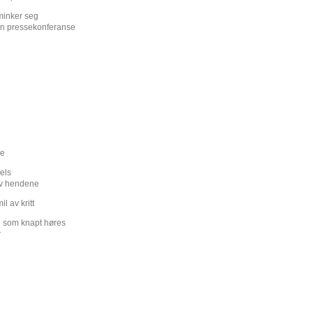
minker seg
en pressekonferanse
ke
els
av hendene
il av kritt
 som knapt høres
r