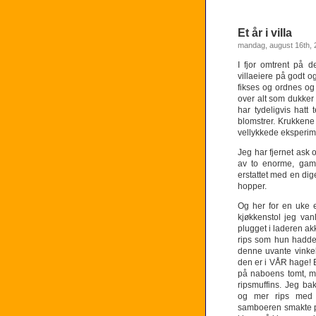
Et år i villa
mandag, august 16th, 
I fjor omtrent på d
villaeiere på godt 
fikses og ordnes og
over alt som dukker
har tydeligvis hatt
blomstrer. Krukkene
vellykkede eksperim
Jeg har fjernet ask 
av to enorme, gaml
erstattet med en dig
hopper.
Og her for en uke e
kjøkkenstol jeg vanl
plugget i laderen a
rips som hun hadde k
denne uvante vinkel
den er i VÅR hage! Et
på naboens tomt, me
ripsmuffins. Jeg ba
og mer rips med v
samboeren smakte på 