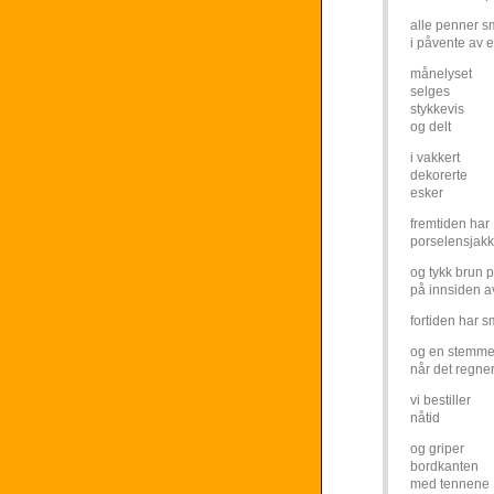
alle penner s
i påvente av 
månelyset
selges
stykkevis
og delt
i vakkert
dekorerte
esker
fremtiden har
porselensjak
og tykk brun p
på innsiden 
fortiden har sm
og en stemme
når det regne
vi bestiller
nåtid
og griper
bordkanten
med tennene