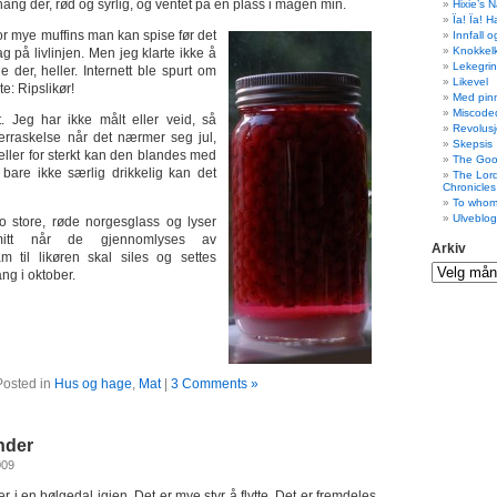
ang der, rød og syrlig, og ventet på en plass i magen min.
Hixie’s 
Ïa! Ïa! 
or mye muffins man kan spise før det
Innfall 
Knokkel
g på livlinjen. Men jeg klarte ikke å
Lekegri
 der, heller. Internett ble spurt om
Likevel
te: Ripslikør!
Med pin
Miscode
t. Jeg har ikke målt eller veid, så
Revolusj
overraskelse når det nærmer seg jul,
Skepsis
 eller for sterkt kan den blandes med
The Goo
t bare ikke særlig drikkelig kan det
The Lor
Chronicles
To whom
Ulveblo
to store, røde norgesglass og lyser
mitt når de gjennomlyses av
Arkiv
am til likøren skal siles og settes
ng i oktober.
Posted in
Hus og hage
,
Mat
|
3 Comments »
nder
009
r i en bølgedal igjen. Det er mye styr å flytte. Det er fremdeles