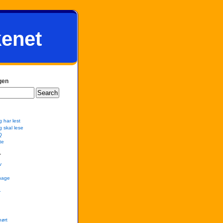
kenet
gen
g har lest
g skal lese
Q
te
r
v
hage
r
hørt