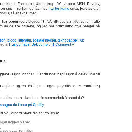
r nok med Facebook, Underskog, IRC, Jabber, MSN, Ravelry,
l og sms – nå har jeg fått meg
Twitter-konto
også. Foreløpig er
modus, så snakk til meg!
har oppgradert bloggen til WordPress 2.8, det spirer i alle
 to av de fire chiliene, og jeg har brukt altfor mye penger på
zon
,
blogg
,
litteratur
,
sosiale medier
,
teknobabbel
,
wp
ted in
Hus og hage
,
Sett og hørt
|
1 Comment »
ert
gmotivasjon for tiden. Har du noe inspirasjon å dele? Hva vil
t-spirer og én chili-spire. Ingen physalis-spirer ennå. Jeg
.
erlitteraturen. Har du en fin sommerbok å anbefale?
 sangen du finner på Spotify
ikt av Gerhard Stoltz, fra Kontrolløren:
laget legges planer
å sporet av fremtiden