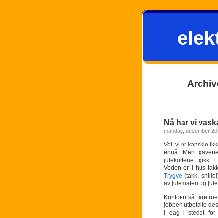
elek
Archiv
Nå har vi vas
mandag, desember 20t
Vel, vi er kanskje ik
ennå. Men gavene
julekortene gikk 
Veden er i hus tak
Trygve
(takk, snille
av julematen og juleø
Kontoen så faretru
jobben utbetalte d
i dag i stedet fo