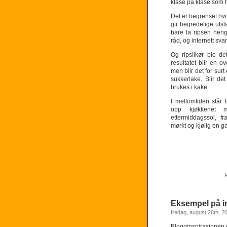
klase på klase som h
Det er begrenset hv
gir begredelige utsla
bare la ripsen henge
råd, og internett svar
Og ripslikør ble de
resultatet blir en 
men blir det for surt
sukkerlake. Blir de
brukes i kake.
I mellomtiden står 
opp kjøkkenet 
ettermiddagssol, fr
mørkt og kjølig en ga
Eksempel på i
fredag, august 28th, 2
Blogginspirasjonen e