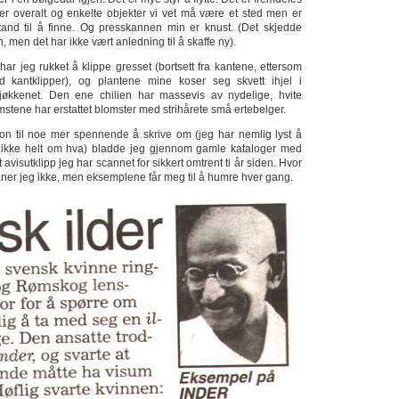
r overalt og enkelte objekter vi vet må være et sted men er
stand til å finne. Og presskannen min er knust. (Det skjedde
en, men det har ikke vært anledning til å skaffe ny).
ar jeg rukket å klippe gresset (bortsett fra kantene, ettersom
d kantklipper), og plantene mine koser seg skvett ihjel i
økkenet. Den ene chilien har massevis av nydelige, hvite
mstene har erstattet blomster med strihårete små ertebelger.
sjon til noe mer spennende å skrive om (jeg har nemlig lyst å
re ikke helt om hva) bladde jeg gjennom gamle kataloger med
et avisutklipp jeg har scannet for sikkert omtrent ti år siden. Hvor
aner jeg ikke, men eksemplene får meg til å humre hver gang.