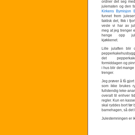
ordner det seg med
julematen og den fa
Kirkens Bymisjon 
funnet frem juleser
faktisk det, fikk i fj
vesle vi har av ju
meg at jeg trenger e
henge opp jul
kjøkkenet.
Lille julaften blir
pepperkakehusbyggin
det pepperka
formiddagen og pinne
i hus blir det mange
trenger.
Jeg prøver å få gjort
som ikke brukes ry
fullstendig leke-anar
overalt til enhver t
regler. Kun en kasse
skal ryddes bort før 
barnehagen, så det 
Julestemningen er ik