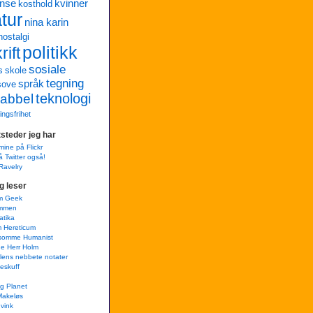
anse
kvinner
kosthold
atur
nina karin
nostalgi
politikk
ift
sosiale
s
skole
tegning
språk
sove
teknologi
abbel
ringsfrihet
steder jeg har
mine på Flickr
å Twitter også!
Ravelry
g leser
m Geek
mmen
atika
m Hereticum
lsomme Humanist
e Herr Holm
lens nebbete notater
teskuff
g Planet
Makeløs
 vink