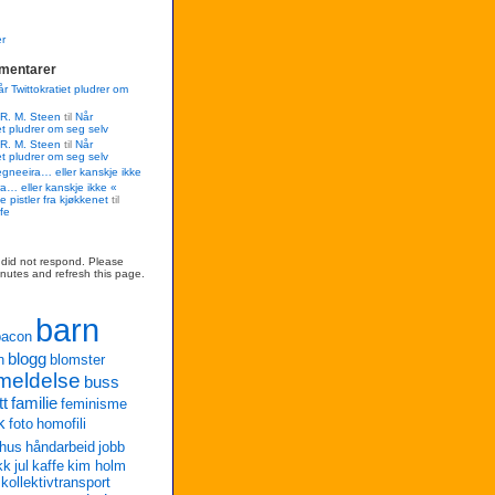
r
mentarer
r Twittokratiet pludrer om
 R. M. Steen
til
Når
et pludrer om seg selv
 R. M. Steen
til
Når
et pludrer om seg selv
egneeira… eller kanskje ikke
a… eller kanskje ikke «
e pistler fra kjøkkenet
til
fe
r did not respond. Please
inutes and refresh this page.
barn
bacon
blogg
n
blomster
meldelse
buss
tt
familie
feminisme
k
foto
homofili
hus
håndarbeid
jobb
kk
jul
kaffe
kim holm
kollektivtransport