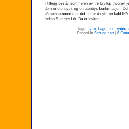
I tillegg består sommeren av tre bryllup (hvorav jeg
dem er utenbys), og en utenbys konfirmasjon. Det
på seinsommeren er det tid for å nyte en kald IPA 
Indian Summer i år. Du er invitert.
Tags:
flytte
,
hage
,
hus
,
rydde
,
Posted in
Sett og hørt
|
8 Com