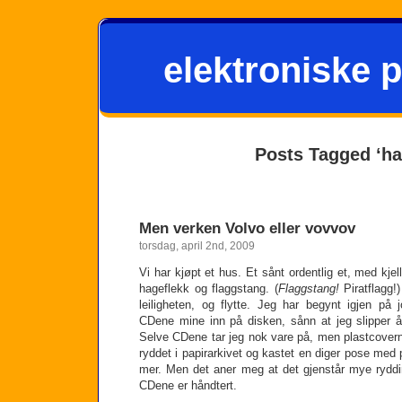
elektroniske p
Posts Tagged ‘ha
Men verken Volvo eller vovvov
torsdag, april 2nd, 2009
Vi har kjøpt et hus. Et sånt ordentlig et, med kjell
hageflekk og flaggstang. (
Flaggstang!
Piratflagg!
leiligheten, og flytte. Jeg har begynt igjen på
CDene mine inn på disken, sånn at jeg slipper å
Selve CDene tar jeg nok vare på, men plastcover
ryddet i papirarkivet og kastet en diger pose med p
mer. Men det aner meg at det gjenstår mye ryddin
CDene er håndtert.