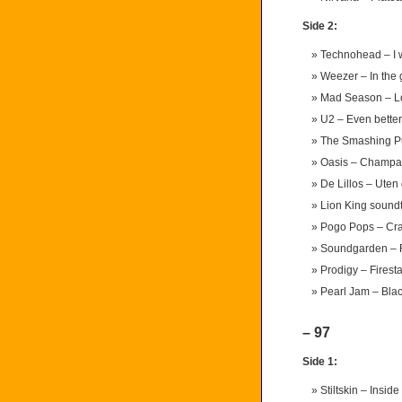
Side 2:
Technohead – I 
Weezer – In the
Mad Season – L
U2 – Even better 
The Smashing P
Oasis – Champa
De Lillos – Uten
Lion King sound
Pogo Pops – Cr
Soundgarden – F
Prodigy – Firesta
Pearl Jam – Bla
– 97
Side 1:
Stiltskin – Inside