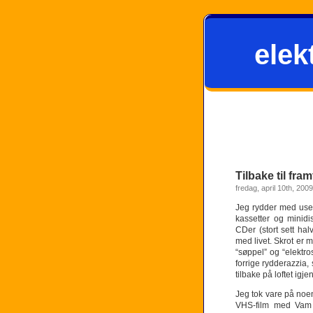
elek
Tilbake til fra
fredag, april 10th, 2009
Jeg rydder med usen
kassetter og minid
CDer (stort sett ha
med livet. Skrot er m
“søppel” og “elektr
forrige rydderazzia,
tilbake på loftet igj
Jeg tok vare på noen
VHS-film med Vam o