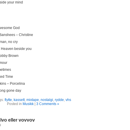
side your mind
 Awesome God
 Banshees – Christine
man, no cry
– Heaven beside you
Bobby Brown
amour
metimes
ted Time
ins – Porcelina
ong gone day
gs:
flytte
,
kassett
,
mixtape
,
nostalgi
,
rydde
,
vhs
Posted in
Musikk
|
3 Comments »
lvo eller vovvov
9