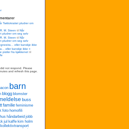
r
mentarer
r Twittokratiet pludrer om
 R. M. Steen
til
Når
et pludrer om seg selv
 R. M. Steen
til
Når
et pludrer om seg selv
egneeira… eller kanskje ikke
a… eller kanskje ikke «
e pistler fra kjøkkenet
til
fe
r did not respond. Please
inutes and refresh this page.
barn
bacon
blogg
n
blomster
meldelse
buss
tt
familie
feminisme
k
foto
homofili
hus
håndarbeid
jobb
kk
jul
kaffe
kim holm
kollektivtransport