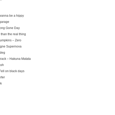
wanna be a hippy
 garage
ong Gone Day
than the real thing
umpkins – Zero
gne Supernova
 deg
track – Hakuna Matata
ash
ell on black days
rter
ck