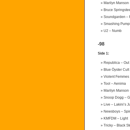
Marilyn Manson 
Bruce Springste
Soundgarden – F
Smashing Pumpk
U2 – Numb
-98
Side 1:
Republica – Out 
Blue Öyster Cult
Violent Femmes –
Tool – Aenima
Marilyn Manson 
Snoop Dogg – Gi
Live – Lakini’s J
Newsboys – Spir
KMFDM – Light
Tricky – Black St