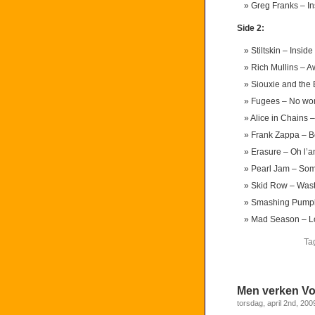
Greg Franks – In
Side 2:
Stiltskin – Inside
Rich Mullins –
Siouxie and the
Fugees – No wo
Alice in Chains 
Frank Zappa – 
Erasure – Oh l’
Pearl Jam – So
Skid Row – Was
Smashing Pumpk
Mad Season – L
Ta
Men verken Vo
torsdag, april 2nd, 200