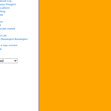
Natural Log
Hastur Fthaghn!
og påfunn
klang
nda
ner
d
onært roteloft
d Life
d Bassington-Bassington
 it may concern
gg