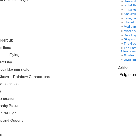
Hixie’s 
Ïa! Ïa! 
Innfall 
Knokkel
Lekegri
Likevel
Med pin
Miscode
Revolusj
Skepsis
gergutt
The Goo
t thing
The Lor
Chronicles
ins – Flying
To whom
Ulveblo
ect Day
Arkiv
et va’kke min skyld
 Show) – Rainbow Connections
 Awesome God
e
eneration
Bobby Brown
tural High
gs and Queens
au