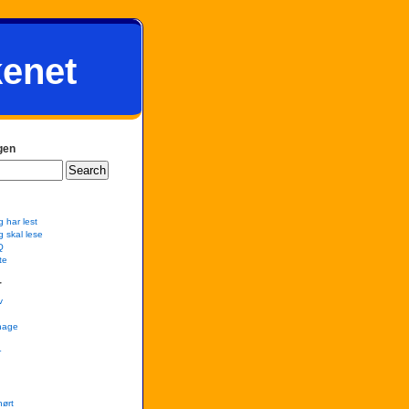
kenet
gen
g har lest
g skal lese
Q
te
r
v
hage
r
hørt