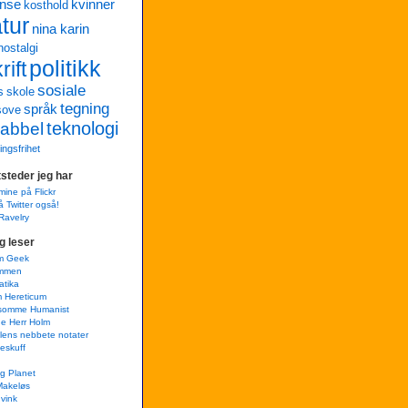
anse
kvinner
kosthold
atur
nina karin
nostalgi
politikk
ift
sosiale
s
skole
tegning
språk
sove
teknologi
abbel
ringsfrihet
steder jeg har
mine på Flickr
å Twitter også!
Ravelry
g leser
m Geek
mmen
atika
m Hereticum
lsomme Humanist
e Herr Holm
lens nebbete notater
teskuff
g Planet
Makeløs
 vink