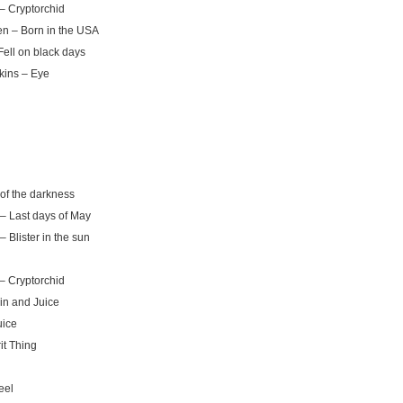
– Cryptorchid
en – Born in the USA
ell on black days
ins – Eye
of the darkness
 – Last days of May
 Blister in the sun
– Cryptorchid
n and Juice
uice
it Thing
eel