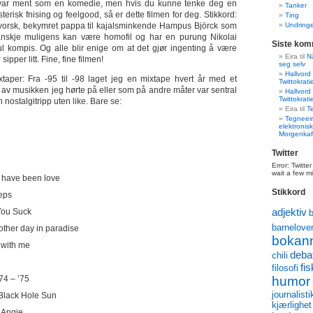
var ment som en komedie, men hvis du kunne tenke deg en
Tanker
erisk fnising og feelgood, så er dette filmen for deg. Stikkord:
Ting
vorsk, bekymret pappa til kajalsminkende Hampus Björck som
Undringe
nskje muligens kan være homofil og har en purung Nikolai
Siste kom
 kompis. Og alle blir enige om at det gjør ingenting å være
Eira
til
Nå
ipper litt. Fine, fine filmen!
seg selv
Hallvord
mixtaper: Fra -95 til -98 laget jeg en mixtape hvert år med et
Twittokrati
g av musikken jeg hørte på eller som på andre måter var sentral
Hallvord
Twittokrati
 En nostalgitripp uten like. Bare se:
Eira
til
T
Tegneeir
elektronisk
Morgenkaf
Twitter
Error: Twitte
wait a few m
t have been love
Stikkord
teps
adjektiv
You Suck
barnelove
nother day in paradise
bokan
 with me
deba
chili
fis
filosofi
74 – ’75
humor
journalisti
Black Hole Sun
kjærlighet
 Angie