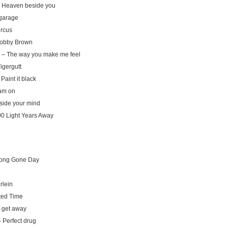
– Heaven beside you
 garage
ircus
Bobby Brown
 – The way you make me feel
gergutt
Paint it black
am on
side your mind
0 Light Years Away
ong Gone Day
rlein
ted Time
a get away
– Perfect drug