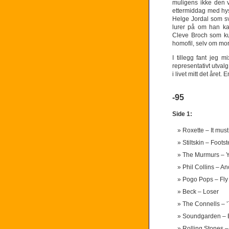
muligens ikke den 
ettermiddag med hyst
Helge Jordal som s
lurer på om han ka
Cleve Broch som kul
homofil, selv om mor s
I tillegg fant jeg 
representativt utval
i livet mitt det året.
-95
Side 1:
Roxette – It mus
Stiltskin – Foots
The Murmurs – 
Phil Collins – A
Pogo Pops – Fly
Beck – Loser
The Connells – ’
Soundgarden – 
Rolling Stones –