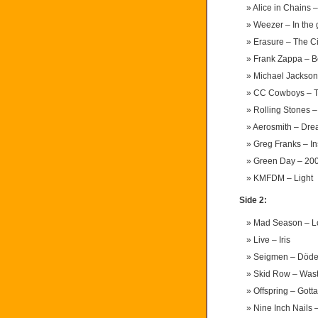
Alice in Chains 
Weezer – In the
Erasure – The C
Frank Zappa – 
Michael Jackson
CC Cowboys – Ti
Rolling Stones – 
Aerosmith – Dre
Greg Franks – In
Green Day – 200
KMFDM – Light
Side 2:
Mad Season – L
Live – Iris
Seigmen – Döde
Skid Row – Was
Offspring – Gott
Nine Inch Nails 