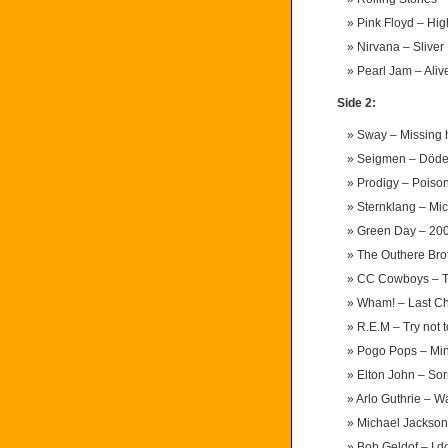
Pink Floyd – Hi
Nirvana – Sliver
Pearl Jam – Aliv
Side 2:
Sway – Missing 
Seigmen – Döde
Prodigy – Poiso
Sternklang – Mi
Green Day – 200
The Outhere Br
CC Cowboys – Ti
Wham! – Last Ch
R.E.M – Try not 
Pogo Pops – Min
Elton John – Sor
Arlo Guthrie – W
Michael Jackson
Bob Geldof – I d