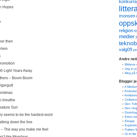
konkurr
litter
gh Hopes
monsen
e
oppskr
religion
ri
medier
her then
teknob
rlein
valg09
yt
n
Andre nett
cromotion
Bildene 
Jeg er p
0 Light Years Away
Meg på 
others – Boom Boom
Blogger je
gergutt
A Mediu
Andeda
ristmas
Antibiom
to breathe
Cellariu
Den Tvi
iature Sun
Den Ung
Dodofug
ry seems to be the hardest word
Eirins ro
Elzapp
alking down the line
Explodin
 – The way you make me feel
Frøken 
Gi et lite
on’t like Mondays