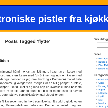
troniske pistler fra kjøk
Søk i blog
Posts Tagged ‘flytte’
Sider
Bøker je
mtiden
Bøker je
Eira: FA
Ønskelis
timental hånd i forkant av flyttingen. I dag har en kasse med
Kategorie
iscer, enda en kasse med VHS-filmer, og nok en kasse med
lvdårlige demoer fra jeg drev booking i Dominion) måttet bøte
Arbeidsli
øysommelig kategorisert i “selges for en billig penge”, “Fretex”,
Gjort
Hus og 
osøppel”. Det dukket til og med opp en svart sekk med boss fra
Ingen
 som av en eller annen grunn har blitt feilkategorisert og havnet
Litteratu
en. Lurer på hva som gikk på dynga i stedet for den.
Lyrikk
Mat
 få kassetter med innhold som ikke kan fås tak i digitalt, og en
Musikk
g Vennerød-filmen Sebastian. Den er fantastisk. Jeg tror
Sett og 