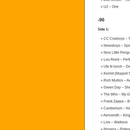
U2 – One
-96
Side 1:
CC Cowboys – Ti
Newsboys – Spiri
Nice Little Pengu
Lou Reed – Perf
Ute til lunch – D
Kermit (Muppet
Rich Mullins –
Green Day – Sh
The Who – My G
Frank Zappa – 
Camberium – Na
Aerosmith – Kin
Live – Waitress
Nirvana – Plate