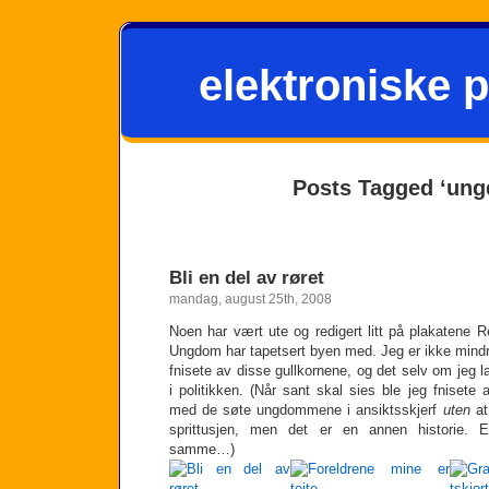
elektroniske p
Posts Tagged ‘un
Bli en del av røret
mandag, august 25th, 2008
Noen har vært ute og redigert litt på plakatene
Ungdom har tapetsert byen med. Jeg er ikke mindre b
fnisete av disse gullkornene, og det selv om jeg la
i politikken. (Når sant skal sies ble jeg fnisete 
med de søte ungdommene i ansiktsskjerf
uten
at
sprittusjen, men det er en annen historie. E
samme…)