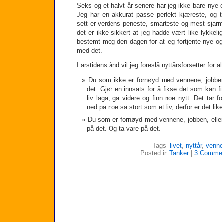
Seks og et halvt år senere har jeg ikke bare nye
Jeg har en akkurat passe perfekt kjæreste, og t
sett er verdens peneste, smarteste og mest sjar
det er ikke sikkert at jeg hadde vært like lykkeli
bestemt meg den dagen for at jeg fortjente nye og
med det.
I årstidens ånd vil jeg foreslå nyttårsforsetter for al
Du som ikke er fornøyd med vennene, jobben,
det. Gjør en innsats for å fikse det som kan f
liv laga, gå videre og finn noe nytt. Det tar 
ned på noe så stort som et liv, derfor er det lik
Du som er fornøyd med vennene, jobben, eller 
på det. Og ta vare på det.
Tags:
livet
,
nyttår
,
venne
Posted in
Tanker
|
3 Comme