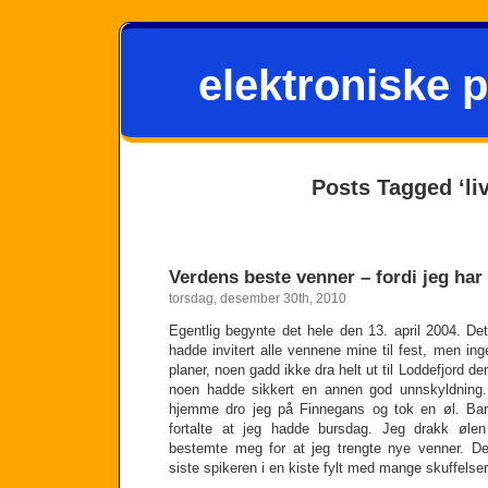
elektroniske p
Posts Tagged ‘liv
Verdens beste venner – fordi jeg har 
torsdag, desember 30th, 2010
Egentlig begynte det hele den 13. april 2004. De
hadde invitert alle vennene mine til fest, men i
planer, noen gadd ikke dra helt ut til Loddefjord de
noen hadde sikkert en annen god unnskyldning. 
hjemme dro jeg på Finnegans og tok en øl. Bar
fortalte at jeg hadde bursdag. Jeg drakk øle
bestemte meg for at jeg trengte nye venner. D
siste spikeren i en kiste fylt med mange skuffelser