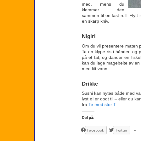
med, mens du
klemmer den
sammen til en fast rull. Flytt 
en skarp kniv.
Nigiri
Om du vil presentere maten pen
Ta en klype ris i hånden og p
på et fat, og dander en fiskeb
kan du lage magebelte av en
med litt vann.
Drikke
Sushi kan nytes både med varm
lyst øl er godt til – eller du 
fra
Te med stor T
.
Del på:
Facebook
Twitter