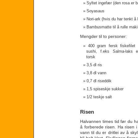
Syltet ingefær (den rosa er b
Soyasaus
Nori-ark (hvis du har tenkt å
Bambusmatte til å rulle mak
Mengder til to personer:
400 gram fersk fiskefilet 
sushi, f.eks Salma-laks e
torsk
3,5 dl ris
3,8 dl vann
0,7 dl riseddik
1,5 spiseskje sukker
1/2 teskje salt
Risen
Halvannen times tid før du ha
å forberede risen. Ha risen i
vann til du er dritlei av å sky
bli helt klart. Skyllingen fje