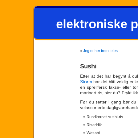
elektroniske p
«
Jeg er her fremdeles
Sushi
Etter at det har begynt å d
Strøm
har det blitt veldig enk
en sprellfersk lakse- eller tors
marinert ris, sier du? Frykt ikk
Før du setter i gang bør du
velassorterte dagligvarehandel 
Rundkornet sushi-ris
Riseddik
Wasabi