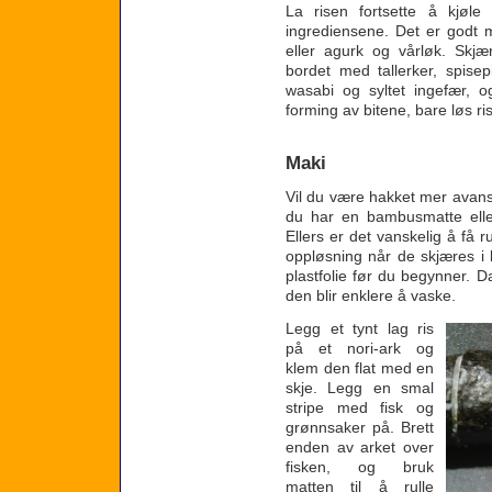
La risen fortsette å kjøle
ingrediensene. Det er godt 
eller agurk og vårløk. Skj
bordet med tallerker, spise
wasabi og syltet ingefær, o
forming av bitene, bare løs ri
Maki
Vil du være hakket mer avanse
du har en bambusmatte eller 
Ellers er det vanskelig å få ru
oppløsning når de skjæres i bi
plastfolie før du begynner. D
den blir enklere å vaske.
Legg et tynt lag ris
på et nori-ark og
klem den flat med en
skje. Legg en smal
stripe med fisk og
grønnsaker på. Brett
enden av arket over
fisken, og bruk
matten til å rulle