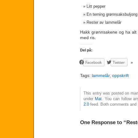
Litt pepper
En terning grønnsaksbuljong
Rester av lammelår
Hakk grønnsakene og ha alt o
med ris.
Del på:
Facebook
Twitter
Tags:
lammelår
,
oppskrift
This entry was posted on mand
under
Mat
. You can follow an
2.0
feed. Both comments and pi
One Response to “Rest