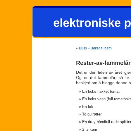
elektroniske p
«
Buss = Bøker til barn
Rester-av-lammelår
Det er den tiden av året igjen
Og er det lammelår, så er d
beskjed om å blogge denne 
En boks hakket tomat
En boks vann (fyll tomatboks
En løk
To gulrøtter
En drøy håndfull røde splitter
2 ts karri