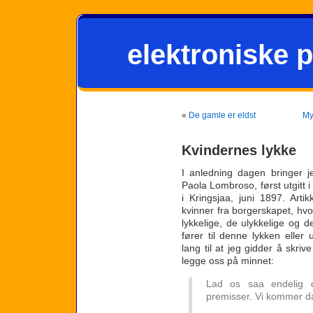
elektroniske p
«
De gamle er eldst
My
Kvindernes lykke
I anledning dagen bringer j
Paola Lombroso, først utgitt 
i Kringsjaa, juni 1897. Art
kvinner fra borgerskapet, hvor
lykkelige, de ulykkelige og 
fører til denne lykken eller 
lang til at jeg gidder å skri
legge oss på minnet:
Lad os saa endelig d
premisser. Vi kommer da 