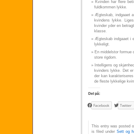
Kvinden har flere bet
fuldkommen lykke.
Ægteskab, indgaaet af
kvindens lykke. Liges
kvinder yder en betragt
klasse.
Ægteskab indgaaet i en
lykkeligt.
En middelstor formue d
store rigdom.
Intelligens og skjønhed
kvinders lykke. Det er
der kan karakteriseres
de fleste lykkelige kvin
Del på:
Facebook
Twitter
This entry was posted o
is filed under
Sett og h